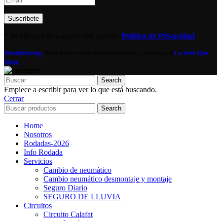
* Se utilizará de acuerdo con nuestra
Política de Privacidad
Moto8Racing
2026 Todos los derechos reservados | Diseño por
La Web Que
Mola
.
Search
Empiece a escribir para ver lo que está buscando.
Cerrar
Search
Home
Nosotros
Rodadas-2026
Info Rodada
Servicios
Cambio de neumático
Cambio neumático desmontaje y montaje
Seguro Diario
SEGURO DE LLUVIA
Circuitos
Circuito Calafat