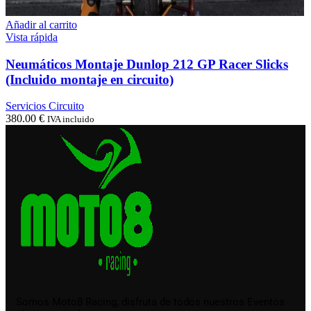
Añadir al carrito
Vista rápida
Neumáticos Montaje Dunlop 212 GP Racer Slicks
(Incluido montaje en circuito)
Servicios Circuito
380.00
€
IVA incluido
Somos Moto8 Racing, disfruta de todos nuestros Eventos