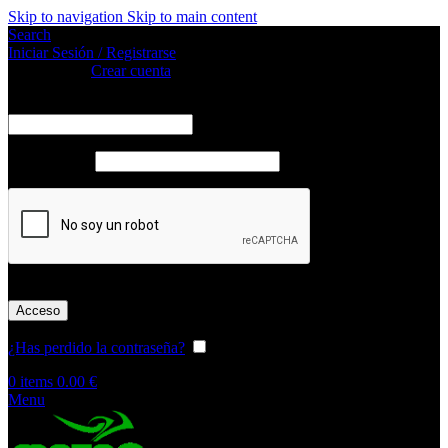
Skip to navigation
Skip to main content
Search
Iniciar Sesión / Registrarse
Iniciar sesión
Crear cuenta
Obligatorio
Nombre de usuario o correo electrónico
*
Obligatorio
Contraseña
*
Acceso
¿Has perdido la contraseña?
Recordar
0
items
0.00
€
Menu