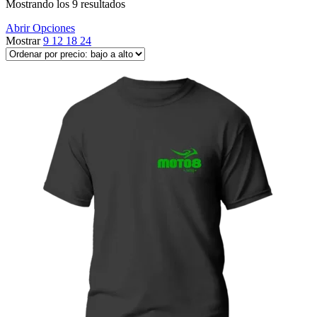
Ordenado
Mostrando los 9 resultados
por
Abrir Opciones
precio:
Mostrar
9
12
18
24
bajo
a
alto