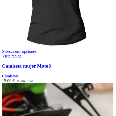
Este
Seleccionar opciones
producto
Vista rápida
tiene
múltiples
Camiseta mujer Moto8
variantes.
Las
Camisetas
opciones
15.00
€
IVA incluido
se
pueden
elegir
en
la
página
de