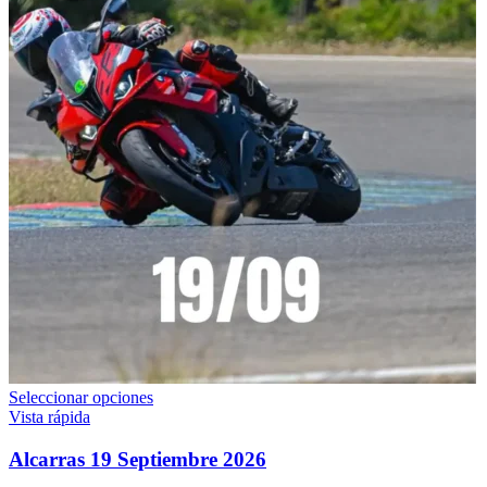
Este
Seleccionar opciones
producto
Vista rápida
tiene
múltiples
Alcarras 19 Septiembre 2026
variantes.