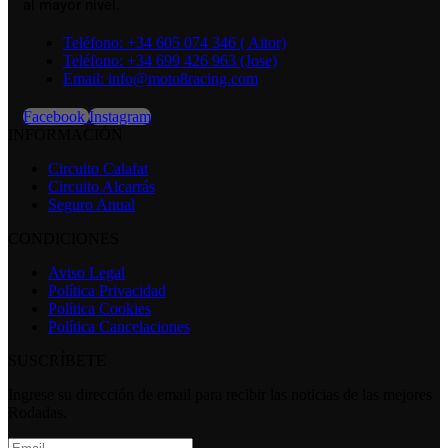
al mayor nivel.
Teléfono: +34 605 074 346 ( Aitor)
Teléfono: +34 699 426 963 (Jose)
Email: info@moto8racing.com
Facebook
Instagram
INFORMACIÓN
Circuito Calafat
Circuito Alcarrás
Seguro Anual
CONDICIONES
Aviso Legal
Política Privacidad
Política Cookies
Política Cancelaciones
SUSCRÍBETE
Ingrese su dirección de email para recibir las noticias de las mejores
Rodadas.